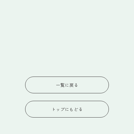
Q 19:
MBTIは、必ず有資格者の支援が必要で、一人
で分析できないのでしょうか？
Q 20:
MBTIは自己理解・他者理解に役立つだけです
か？
Q 21:
MBTIの認定ユーザーの役割とは何ですか？
一覧に戻る
トップにもどる